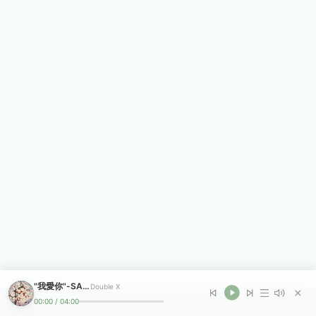
"我愛你"-SASIOVERLXRD TYPE BEAT
Double X
00:00
/
04:00