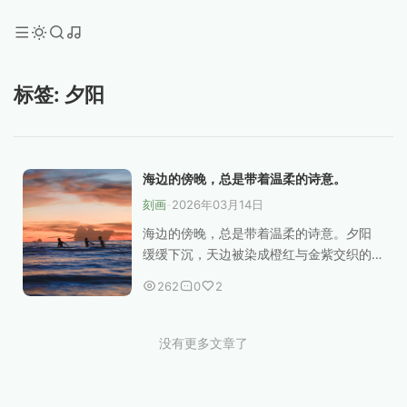
标签: 夕阳
海边的傍晚，总是带着温柔的诗意。
刻画
-
2026年03月14日
海边的傍晚，总是带着温柔的诗意。夕阳
缓缓下沉，天边被染成橙红与金紫交织的
色彩，落日余晖像一层柔软的薄纱，轻轻
262
0
2
铺在海面上。浪花一阵阵涌来，又悄然退
去，仿佛在低声诉说着白日的故事。一对
情侣并肩走在沙滩上，...
没有更多文章了