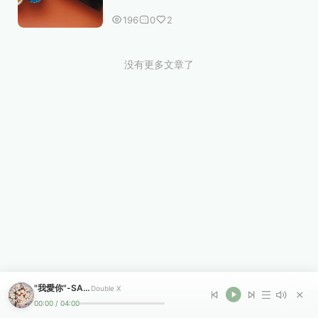
的表达方式——美食。苏州的味道，不张
196
0
2
扬，不喧哗，却像一段慢慢铺开的旧时
光，在舌尖轻声细语。 初到苏州，最先被
俘获的，往往是一碗汤...
没有更多文章了
"我愛你"-SASIOVERLXRD TYPE BEAT
Double X
00:00
/
04:00