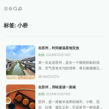
标签: 小桥
在苏州，时间被温柔地安放
刻画
-
2026年03月14日
第一次走进苏州，是在一个微雨初歇的清
晨。空气里有水汽的清香，青石板微微泛
光，像一条被岁月反复抚摸过的路。苏州
189
0
0
不张扬，它更像一位静静读书的女子，低
眉浅笑，却藏着千年的故事。 城里的水，
在苏州，用味道读一座城
总是让人忍不住放慢...
刻画
-
2026年03月14日
苏州，是一座被水滋养的城市。小桥、流
水、白墙、黛瓦之外，它还有另一种温柔