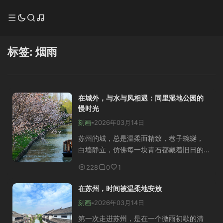
标签: 烟雨
在城外，与水与风相遇：同里湿地公园的
慢时光
刻画
-
2026年03月14日
苏州的城，总是温柔而精致，巷子蜿蜒，
白墙静立，仿佛每一块青石都藏着旧日的
故事。而当你离开城内的喧哗，向城外行
228
0
1
去，便会遇见另一种苏州——更辽阔，更
安静，也更接近自然的苏州。那里，就是
在苏州，时间被温柔地安放
同里湿地公园。 同里...
刻画
-
2026年03月14日
第一次走进苏州，是在一个微雨初歇的清