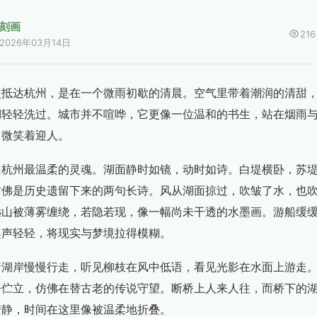
刻画
216
2026年03月14日
次抵达杭州，是在一个微雨初歇的清晨。空气里带着潮润的清甜
湖轻轻洗过。城市并不喧哗，它更像一位温和的书生，站在烟雨
，微笑着迎人。
是杭州最温柔的灵魂。湖面静时如镜，动时如诗。白堤横卧，苏
仿佛是历史遗留下来的两句长诗。风从湖面掠过，吹皱了水，也
远山被薄雾缠绕，若隐若现，像一幅尚未干透的水墨画。游船缓
桨声轻轻，将现实与梦境拉得模糊。
着湖岸慢慢行走，听见柳枝在风中低语，看见光影在水面上游走
静伫立，仿佛在替古老的传说守望。断桥上人来人往，而桥下的
安静，时间在这里像被温柔地折叠。