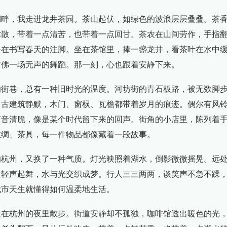
湖畔，我走进龙井茶园。茶山起伏，如绿色的波浪层层叠叠。茶
弥散，带着一点清苦，也带着一点回甘。茶农在山间劳作，手指
是在书写春天的注脚。坐在茶馆里，捧一盏龙井，看茶叶在水中
仿佛一场无声的舞蹈。那一刻，心也跟着安静下来。
的街巷，总有一种旧时光的温度。河坊街的青石板路，被无数脚
。古建筑静默，木门、窗棂、瓦檐都带着岁月的痕迹。偶尔有风
声音清脆，像是某个时代留下来的回声。街角的小店里，陈列着
丝绸、茶具，每一件物品都像藏着一段故事。
的杭州，又换了一种气质。灯光映照着湖水，倒影微微摇晃。远
泉轻声起舞，水与光交织成梦。行人三三两两，谈笑声不急不躁
城市天生就懂得如何温柔地生活。
欢在杭州的夜里散步。街道安静却不孤独，咖啡馆透出暖色的光