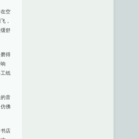
香在空
翻飞，
缓缓舒
步磨得
铃响
手工纸
处的音
，仿佛
，书店