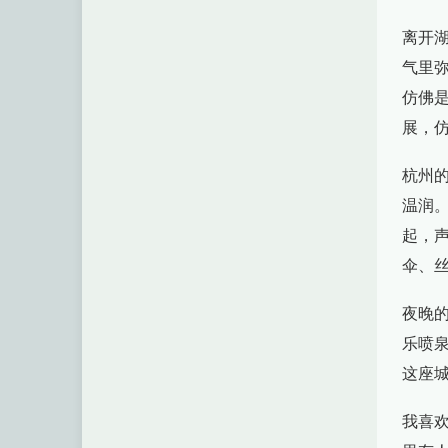
离开
气里
仿佛
展，
杭州
温润
起，
伞、
夜晚
乐喷
这座
我喜