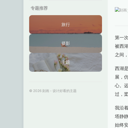
专题推荐
旅行
第一
摄影
被西
之间
主题
西湖
展，
心。
© 2026 刻画 - 设计好看的主题
过，
我沿
塔静
始终