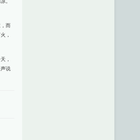
的凉。
。
谁，而
灯火，
一天，
轻声说