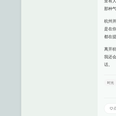
里有
那种
杭州
是在
都在
离开
我还
话。
时光