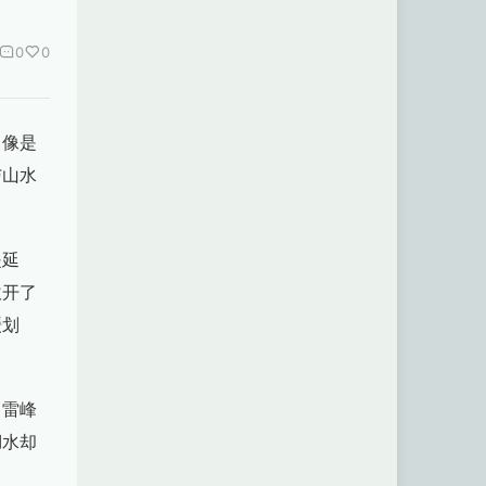
0
0
，像是
与山水
堤延
吹开了
缓划
。雷峰
湖水却