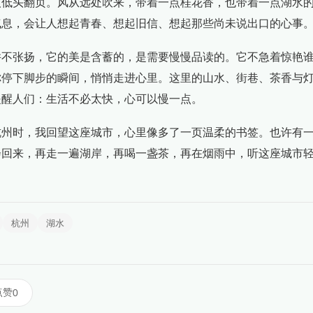
人低头翻页。风从远处吹来，带着一点桂花香，也带着一点湖水
气息，会让人想起青春、想起旧信、想起那些尚未说出口的心事
并不张扬，它的美是含蓄的，是需要慢慢品读的。它不急着惊艳
你停下脚步的瞬间，悄悄走进心里。这里的山水、街巷、茶香与
提醒人们：生活不必太快，心可以慢一点。
杭州时，我回望这座城市，心里像多了一页温柔的书签。也许有
会回来，再走一遍湖岸，再喝一盏茶，再在烟雨中，听这座城市
杭州
湖水
点赞
0