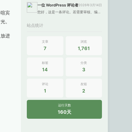
一位 WordPress 评论者
2026年3月14日
会喧宾
您好，这是一条评论。若需要审核、编辑或删除评论，请访问仪表盘的评论界面。评论者头像来自 Gravatar。
时光。
站点统计
慢放进
文章
浏览
7
1,761
标签
分类
14
3
评论
友链
1
2
运行天数
160天