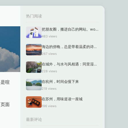
热门阅读
把朋友圈，搬进自己的网站。wordpress版本
483 views
海边的傍晚，总是带着温柔的诗意。
267 views
在城外，与水与风相遇：同里湿地公园的慢时光
228 views
不是喧
在杭州，时间会慢下来
219 views
在苏州，用味道读一座城
，页面
196 views
最新评论
。