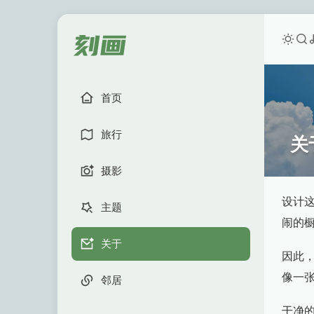
首页
旅行
关
摄影
设计
主题
闹的
关于
因此
像一
邻居
干净